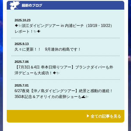
2025.10.23
🐠✨須江ダイビングツアー in 内浦ビーチ（10/19・10/22）
レポート！✨🐠
2025.9.13
久々に更新！！ 9月連休の柏島です！
2025.7.06
【7月3日＆4日 串本日帰りツアー】ブランクダイバーも外
洋デビューも大成功！🐠✨
2025.7.01
6/27夜発【沖ノ島ダイビングツアー】絶景と感動の連続！
350本記念＆アオリイカの産卵ショーも🌊✨
全ての記事を見る