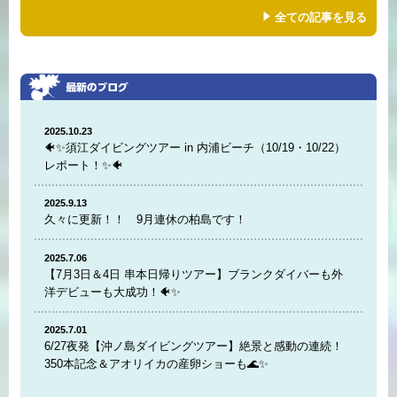
全ての記事を見る
2025.10.23
🐠✨須江ダイビングツアー in 内浦ビーチ（10/19・10/22）
レポート！✨🐠
2025.9.13
久々に更新！！ 9月連休の柏島です！
2025.7.06
【7月3日＆4日 串本日帰りツアー】ブランクダイバーも外
洋デビューも大成功！🐠✨
2025.7.01
6/27夜発【沖ノ島ダイビングツアー】絶景と感動の連続！
350本記念＆アオリイカの産卵ショーも🌊✨