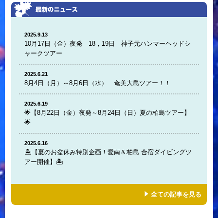
2025.9.13
10月17日（金）夜発 18，19日 神子元ハンマーヘッドシ
ャークツアー
2025.6.21
8月4日（月）～8月6日（水） 奄美大島ツアー！！
2025.6.19
🌟【8月22日（金）夜発～8月24日（日）夏の柏島ツアー】
🌟
2025.6.16
🏝️【夏のお盆休み特別企画！愛南＆柏島 合宿ダイビングツ
アー開催】🏝️
全ての記事を見る