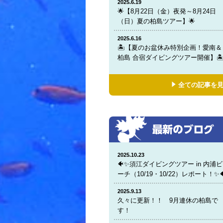
2025.6.19
🌟【8月22日（金）夜発～8月24日
（日）夏の柏島ツアー】🌟
2025.6.16
🏝️【夏のお盆休み特別企画！愛南＆
柏島 合宿ダイビングツアー開催】🏝
全ての記事を
2025.10.23
🐠✨須江ダイビングツアー in 内浦ビ
ーチ（10/19・10/22）レポート！✨
2025.9.13
久々に更新！！ 9月連休の柏島で
す！