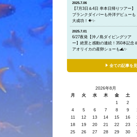
2025.7.06
【7月3日＆4日 串本日帰りツアー】
ブランクダイバーも外洋デビューも
大成功！🐠✨
2025.7.01
6/27夜発【沖ノ島ダイビングツア
ー】絶景と感動の連続！350本記念
アオリイカの産卵ショーも🌊✨
全ての記事を
2026年8月
月
火
水
木
金
土
1
2
4
5
6
7
8
9
11
12
13
14
15
16
18
19
20
21
22
23
25
26
27
28
29
30