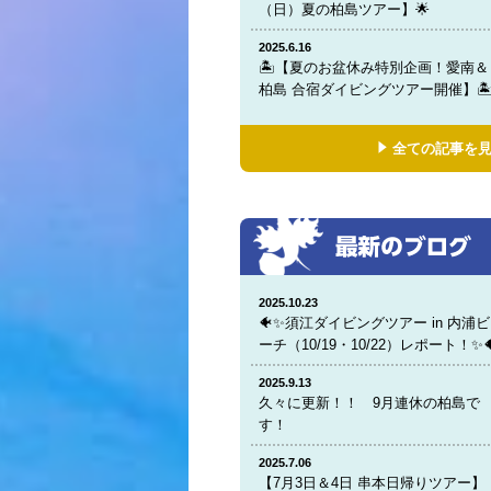
（日）夏の柏島ツアー】🌟
2025.6.16
🏝️【夏のお盆休み特別企画！愛南＆
柏島 合宿ダイビングツアー開催】🏝
全ての記事を
2025.10.23
🐠✨須江ダイビングツアー in 内浦ビ
ーチ（10/19・10/22）レポート！✨
2025.9.13
久々に更新！！ 9月連休の柏島で
す！
2025.7.06
【7月3日＆4日 串本日帰りツアー】