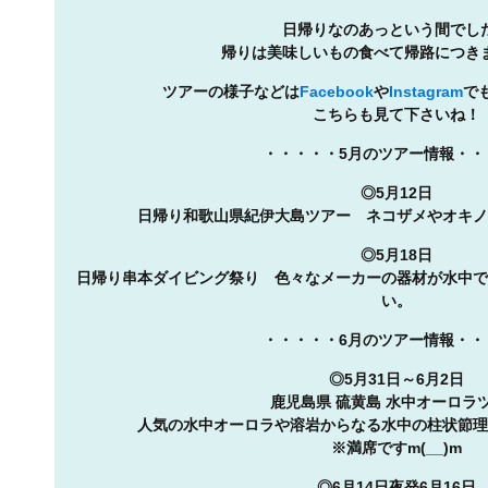
日帰りなのあっという間でし
帰りは美味しいもの食べて帰路につき
ツアーの様子などは
Facebook
や
Instagram
で
こちらも見て下さいね！
・・・・・5月のツアー情報・・
◎5月12日
日帰り和歌山県紀伊大島ツアー ネコザメやオキノ
◎5月18日
日帰り串本ダイビング祭り 色々なメーカーの器材が水中で
い。
・・・・・6月のツアー情報・・
◎5月31日～6月2日
鹿児島県 硫黄島 水中オーロラ
人気の水中オーロラや溶岩からなる水中の柱状節理
※満席ですm(__)m
◎6月14日夜発6月16日