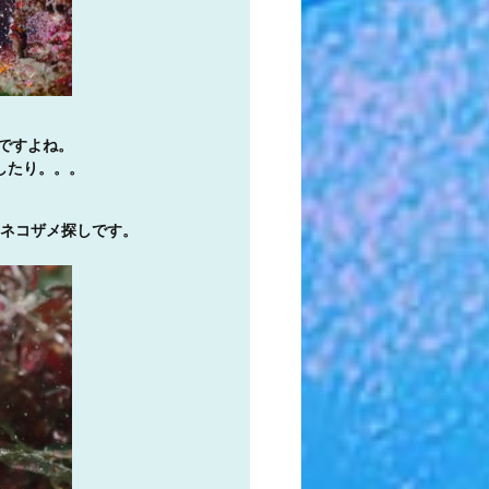
。
ですよね。
したり。。。
ネコザメ探しです。