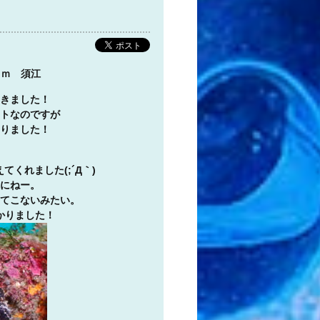
８ｍ 須江
きました！
トなのですが
りました！
くれました(;´Д｀)
にねー。
てこないみたい。
かりました！