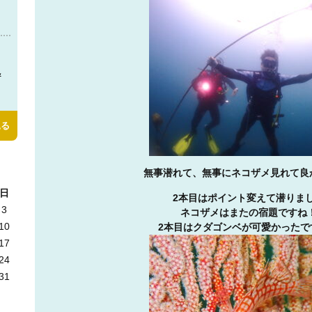
＆
見る
無事潜れて、無事にネコザメ見れて良
日
2本目はポイント変えて潜りま
3
ネコザメはまたの宿題ですね
10
2本目はクダゴンベが可愛かったで
17
24
31