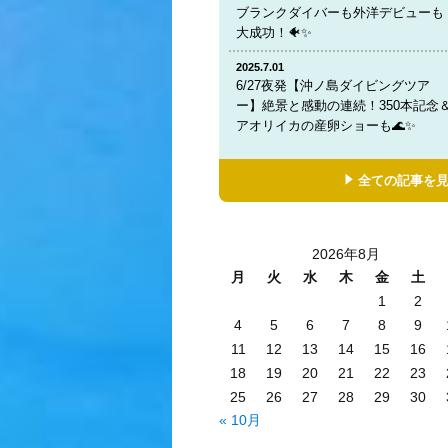
ブランクダイバーも外洋デビューも
大成功！🐠✨
2025.7.01
6/27夜発【沖ノ島ダイビングツア
ー】絶景と感動の連続！350本記念
アオリイカの産卵ショーも🌊✨
全ての記事を
2026年8月
月
火
水
木
金
土
1
2
4
5
6
7
8
9
11
12
13
14
15
16
18
19
20
21
22
23
25
26
27
28
29
30
« 10月