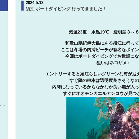
2024.5.12
須江 ボートダイビング 行ってきました！
気温23度 水温19℃ 透明度３～
和歌山県紀伊大島にある須江に行って
ここは冬場の内浦ビーチが有名なポイン
今回はボートダイビングでお世話にな
狙いはネコザメ♪
エントリーすると須江らしいグリーンな海が迎えて
すぐ隣の串本は透明度良さそうなの
内湾になっているからなかなか良い潮が入っ
すぐにオオモンカエルアンコウが見つ