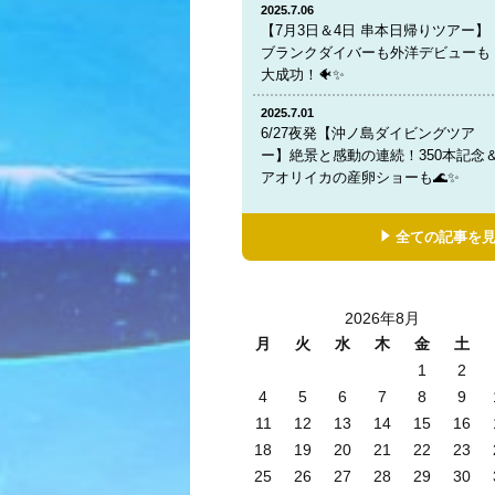
2025.7.06
【7月3日＆4日 串本日帰りツアー】
ブランクダイバーも外洋デビューも
大成功！🐠✨
2025.7.01
6/27夜発【沖ノ島ダイビングツア
ー】絶景と感動の連続！350本記念
アオリイカの産卵ショーも🌊✨
全ての記事を
2026年8月
月
火
水
木
金
土
1
2
4
5
6
7
8
9
11
12
13
14
15
16
18
19
20
21
22
23
25
26
27
28
29
30