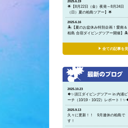
2025.6.19
🌟【8月22日（金）夜発～8月24日
（日）夏の柏島ツアー】🌟
2025.6.16
🏝️【夏のお盆休み特別企画！愛南＆
柏島 合宿ダイビングツアー開催】🏝
全ての記事を
2025.10.23
🐠✨須江ダイビングツアー in 内浦ビ
ーチ（10/19・10/22）レポート！✨
2025.9.13
久々に更新！！ 9月連休の柏島で
す！