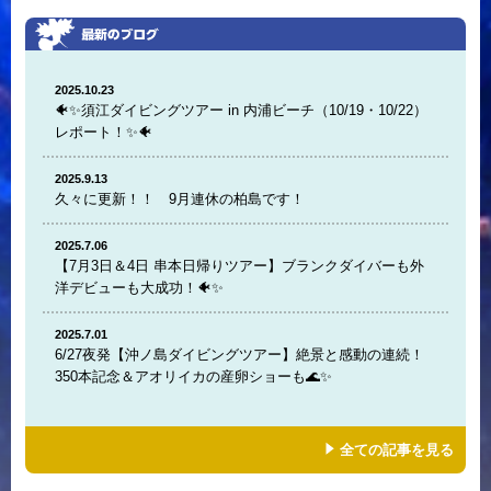
2025.10.23
🐠✨須江ダイビングツアー in 内浦ビーチ（10/19・10/22）
レポート！✨🐠
2025.9.13
久々に更新！！ 9月連休の柏島です！
2025.7.06
【7月3日＆4日 串本日帰りツアー】ブランクダイバーも外
洋デビューも大成功！🐠✨
2025.7.01
6/27夜発【沖ノ島ダイビングツアー】絶景と感動の連続！
350本記念＆アオリイカの産卵ショーも🌊✨
全ての記事を見る