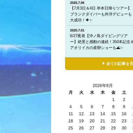
2025.7.06
【7月3日＆4日 串本日帰りツアー】
ブランクダイバーも外洋デビューも
大成功！🐠✨
2025.7.01
6/27夜発【沖ノ島ダイビングツア
ー】絶景と感動の連続！350本記念
アオリイカの産卵ショーも🌊✨
全ての記事を
2026年8月
月
火
水
木
金
土
1
2
4
5
6
7
8
9
11
12
13
14
15
16
18
19
20
21
22
23
25
26
27
28
29
30