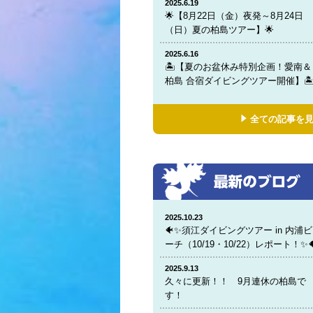
2025.6.19
🌟【8月22日（金）夜発～8月24日
（日）夏の柏島ツアー】🌟
2025.6.16
🏝️【夏のお盆休み特別企画！愛南＆
柏島 合宿ダイビングツアー開催】🏝
全ての記事を
2025.10.23
🐠✨須江ダイビングツアー in 内浦ビ
ーチ（10/19・10/22）レポート！✨
2025.9.13
久々に更新！！ 9月連休の柏島で
す！