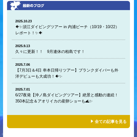
2025.10.23
🐠✨須江ダイビングツアー in 内浦ビーチ（10/19・10/22）
レポート！✨🐠
2025.9.13
久々に更新！！ 9月連休の柏島です！
2025.7.06
【7月3日＆4日 串本日帰りツアー】ブランクダイバーも外
洋デビューも大成功！🐠✨
2025.7.01
6/27夜発【沖ノ島ダイビングツアー】絶景と感動の連続！
350本記念＆アオリイカの産卵ショーも🌊✨
全ての記事を見る