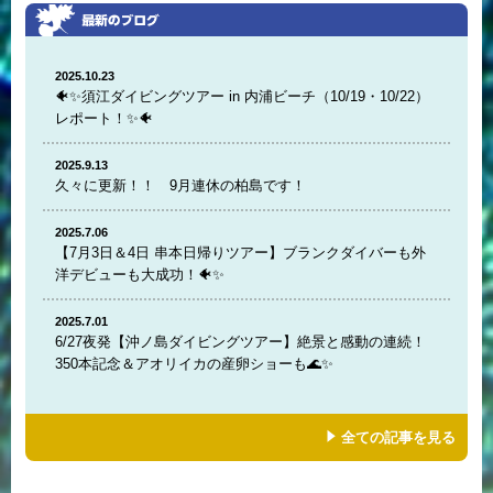
2025.10.23
🐠✨須江ダイビングツアー in 内浦ビーチ（10/19・10/22）
レポート！✨🐠
2025.9.13
久々に更新！！ 9月連休の柏島です！
2025.7.06
【7月3日＆4日 串本日帰りツアー】ブランクダイバーも外
洋デビューも大成功！🐠✨
2025.7.01
6/27夜発【沖ノ島ダイビングツアー】絶景と感動の連続！
350本記念＆アオリイカの産卵ショーも🌊✨
全ての記事を見る