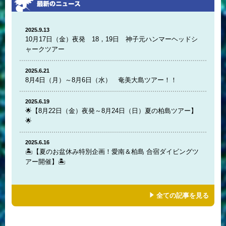
2025.9.13
10月17日（金）夜発 18，19日 神子元ハンマーヘッドシ
ャークツアー
2025.6.21
8月4日（月）～8月6日（水） 奄美大島ツアー！！
2025.6.19
🌟【8月22日（金）夜発～8月24日（日）夏の柏島ツアー】
🌟
2025.6.16
🏝️【夏のお盆休み特別企画！愛南＆柏島 合宿ダイビングツ
アー開催】🏝️
全ての記事を見る