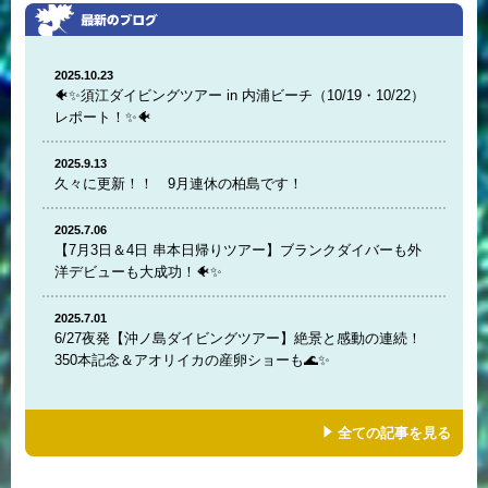
2025.10.23
🐠✨須江ダイビングツアー in 内浦ビーチ（10/19・10/22）
レポート！✨🐠
2025.9.13
久々に更新！！ 9月連休の柏島です！
2025.7.06
【7月3日＆4日 串本日帰りツアー】ブランクダイバーも外
洋デビューも大成功！🐠✨
2025.7.01
6/27夜発【沖ノ島ダイビングツアー】絶景と感動の連続！
350本記念＆アオリイカの産卵ショーも🌊✨
全ての記事を見る