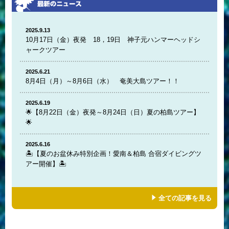
2025.9.13
10月17日（金）夜発 18，19日 神子元ハンマーヘッドシ
ャークツアー
2025.6.21
8月4日（月）～8月6日（水） 奄美大島ツアー！！
2025.6.19
🌟【8月22日（金）夜発～8月24日（日）夏の柏島ツアー】
🌟
2025.6.16
🏝️【夏のお盆休み特別企画！愛南＆柏島 合宿ダイビングツ
アー開催】🏝️
全ての記事を見る