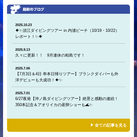
2025.10.23
🐠✨須江ダイビングツアー in 内浦ビーチ（10/19・10/22）
レポート！✨🐠
2025.9.13
久々に更新！！ 9月連休の柏島です！
2025.7.06
【7月3日＆4日 串本日帰りツアー】ブランクダイバーも外
洋デビューも大成功！🐠✨
2025.7.01
6/27夜発【沖ノ島ダイビングツアー】絶景と感動の連続！
350本記念＆アオリイカの産卵ショーも🌊✨
全ての記事を見る