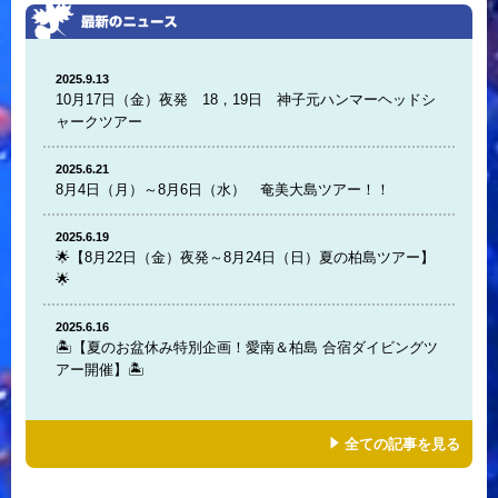
2025.9.13
10月17日（金）夜発 18，19日 神子元ハンマーヘッドシ
ャークツアー
2025.6.21
8月4日（月）～8月6日（水） 奄美大島ツアー！！
2025.6.19
🌟【8月22日（金）夜発～8月24日（日）夏の柏島ツアー】
🌟
2025.6.16
🏝️【夏のお盆休み特別企画！愛南＆柏島 合宿ダイビングツ
アー開催】🏝️
全ての記事を見る